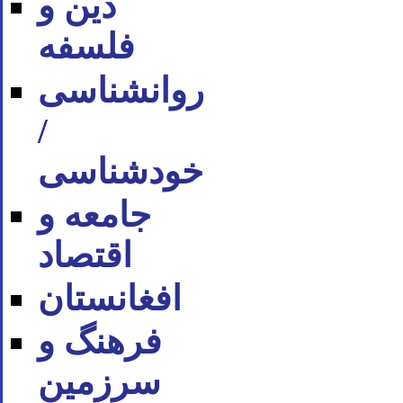
دین و
فلسفه
روان‪شناسی
/
خودشناسی
جامعه و
اقتصاد
افغانستان
فرهنگ و
سرزمین