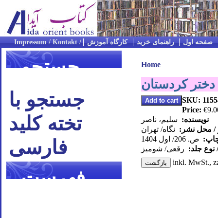
صفحه اول
راهنمای خرید
کارگاه آموزش
جستجو
Home
 دختر کردستان
جستجو با
SKU: 1155
Price:
€9.0
تخته کلید
نویسنده:
سلیم، ناصر
 / محل نشر:
نگاه/ تهران
چاپ:
ص. 206/ اول 1404
فارسی
 نوع جلد:
رقعی/ شومیز
inkl. MwSt., z
فهرست
موضوعی