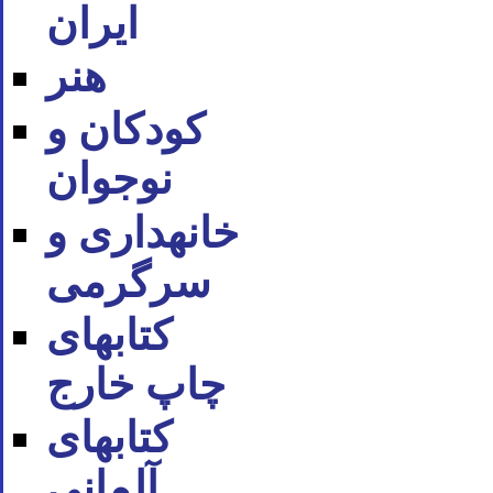
ایران
هنر
کودکان و
نوجوان
خانه‪داری و
سرگرمی
کتاب‪های
چاپ خارج
کتاب‪های
آلمانی