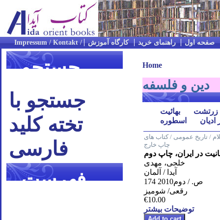
صفحه اول
راهنمای خرید
کارگاه آموزش
جستجو
Home
دین و فلسفه
جستجو با
زرتشت
بهائیت
تخته کلید
 ادیان
اسطوره
م / تاریخ عمومی / کتاب های
فارسی
چاپ خارج
نیت در ایران، چاپ دوم
خلجی، مهدی
آیدا / آلمان
فهرست
174 ص. / دوم2010
رقعی/ شومیز
موضوعی
€10.00
توضیحات بیشتر