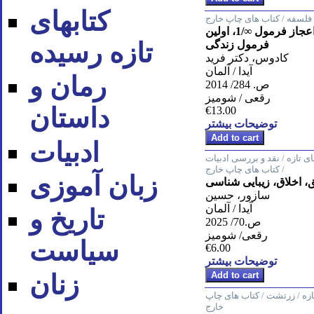
کتابهای
فلسفه / کتاب های چاپ خارج
کشف بزرگ، اعجاز فرمول ∞/1، اولین
تازه رسیده
فرمول زندگی
کادوس، دکتر فرید
آیدا / آلمان
رمان و
ص. 284/ 2014
رقعی / شومیز
داستان
€13.00
توضیحات بیشتر
ادبیات
ای تازه / نقد و بررسی ادبیات
/ کتاب های چاپ خارج
زبان آموزی
 اخلاق، زیبایی شناسی
سازور، حسین
آیدا / آلمان
تاریخ و
ص.70/ 2025
رقعی/ شومیز
سیاست
€6.00
توضیحات بیشتر
زنان
تازه / زرتشت / کتاب های چاپ
خارج