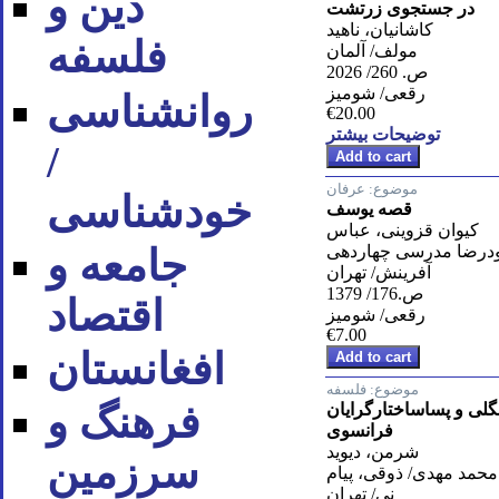
دین و
در جستجوی زرتشت
کاشانیان، ناهید
فلسفه
مولف/ آلمان
ص. 260/ 2026
رقعی/ شومیز
روان‪شناسی
€20.00
توضیحات بیشتر
/
موضوع:
عرفان
خودشناسی
قصه یوسف
کیوان قزوینی، عباس
رضا مدرسی چهاردهی
جامعه و
آفرینش/ تهران
ص.176/ 1379
اقتصاد
رقعی/ شومیز
€7.00
افغانستان
موضوع:
فلسفه
فرهنگ و
گلی و پساساختارگرایان
فرانسوی
شرمن، دیوید
سرزمین
 محمد مهدی/ ذوقی، پیام
نی/ تهران