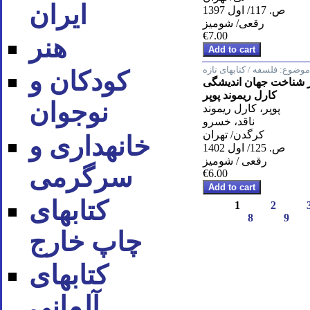
ایران
ص. 117/ اول 1397
رقعی/ شومیز
€7.00
هنر
موضوع:
فلسفه / کتابهای تازه
کودکان و
در شناخت جهان اندیشگی
کارل ریموند پوپر
نوجوان
پوپر، کارل ریموند
ناقد، خسرو
کرگدن/ تهران
خانه‪داری و
ص. 125/ اول 1402
رقعی / شومیز
سرگرمی
€6.00
کتاب‪های
1
2
8
9
چاپ خارج
کتاب‪های
آلمانی