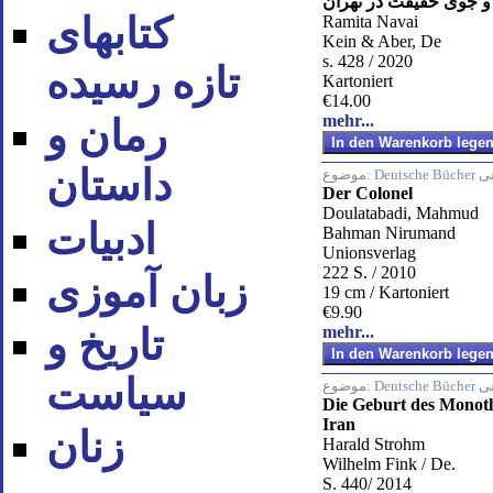
جوی حقیقت در تهران
کتابهای
Ramita Navai
Kein & Aber, De
s. 428 / 2020
تازه رسیده
Kartoniert
€14.00
mehr...
رمان و
داستان
Deut
موضوع:
Der Colonel
Doulatabadi, Mahmud
ادبیات
Bahman Nirumand
Unionsverlag
222 S. / 2010
زبان آموزی
19 cm / Kartoniert
€9.90
تاریخ و
mehr...
سیاست
Deut
موضوع:
Die Geburt des Monoth
Iran
زنان
Harald Strohm
Wilhelm Fink / De.
S. 440/ 2014