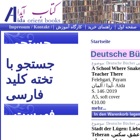
صفحه اول
راهنمای خرید
کارگاه آموزش
جستجو
Startseite
جستجو با
Deut
موضوع:
A School Where Snak
Teacher There
تخته کلید
Felehgari, Payam
آیدا / آلمان- Aida
فارسی
S. 146 /2019
A5, soft cover
€10.00
mehr...
فهرست
Deut
موضوع:
موضوعی
Stadt der Lügen: Lieb
Teheran شهر دروغ‌ها؛ عشق، سکس،