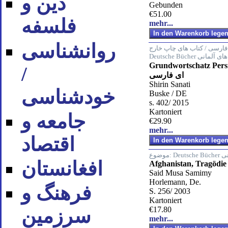
دین و
Gebunden
€51.00
فلسفه
mehr...
روان‪شناسی
ن فارسی / کتاب های چاپ خارج
Deutsche Bücher لمانی
Grundwortschatz Persisch ای پایه
/
ای فارسی
Shirin Sanati
خودشناسی
Buske / DE
s. 402/ 2015
Kartoniert
جامعه و
€29.90
mehr...
اقتصاد
Deut
موضوع:
افغانستان
Afghanistan, Tragödi
Said Musa Samimy
Horlemann, De.
فرهنگ و
S. 256/ 2003
Kartoniert
€17.80
سرزمین
mehr...