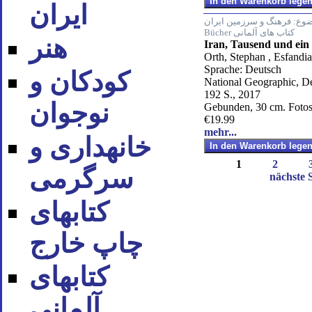
ایران
ضوع
فرهنگ و سرزمین ایران / Deutsche
Bücher کتاب های آلمانی
هنر
Iran, Tausend und ei
Orth, Stephan , Esfandia
Sprache: Deutsch
کودکان و
National Geographic, D
192 S., 2017
نوجوان
Gebunden, 30 cm. Fotos
€19.99
mehr...
خانه‪داری و
1
2
سرگرمی
nächste S
کتاب‪های
چاپ خارج
کتاب‪های
آلمانی