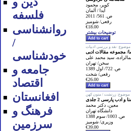
دین و
کویر، محمود
آیدا / آلمان
فلسفه
ص. 561/ 2011
رقعی/ شومیز
روان‪شناسی
€18.00
توضیحات بیشتر
/
موضوع:
نقد و بررسی ادبیات
ا/ مجموعه مقالات ادبی
خودشناسی
الزاده، سید محمد علی
سخن/ تهران
جامعه و
ص. 722/ اول 1389
رقعی/ شخت
اقتصاد
€26.00
افغانستان
موضوع:
زرتشت / متون کهن
 و ادب پارسی 2 جلدی
معین، دکتر محمد
فرهنگ و
دانشگاه تهران
ص. 1003/ سوم 1388
سرزمین
وزیری/ شومیز
€39.00