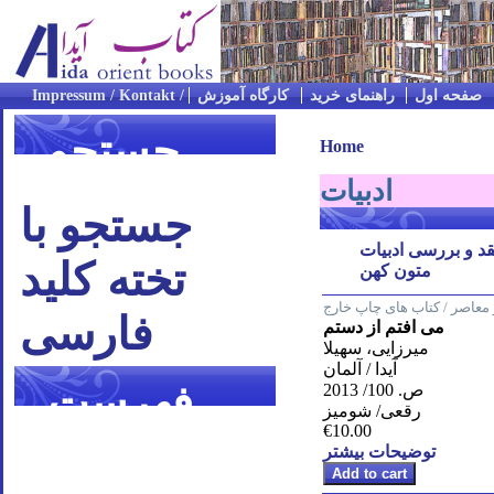
صفحه اول
راهنمای خرید
کارگاه آموزش
جستجو
Home
ادبیات
جستجو با
قد و بررسی ادبیات
تخته کلید
متون کهن
معاصر / کتاب های چاپ خارج
فارسی
می افتم از دستم
میرزایی، سهیلا
آیدا / آلمان
فهرست
ص. 100/ 2013
رقعی/ شومیز
€10.00
موضوعی
توضیحات بیشتر