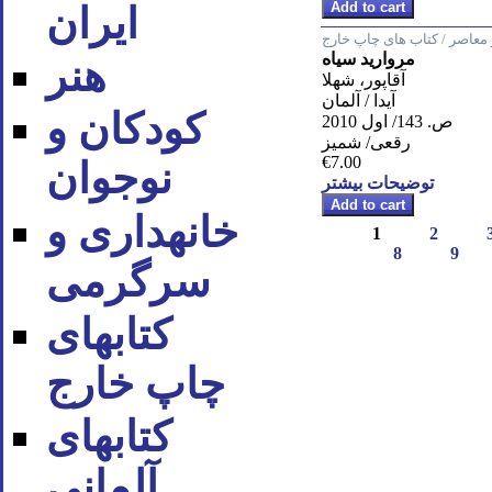
ایران
معاصر / کتاب های چاپ خارج
مروارید سیاه
هنر
آقاپور، شهلا
آیدا / آلمان
کودکان و
ص. 143/ اول 2010
رقعی/ شمیز
€7.00
نوجوان
توضیحات بیشتر
خانه‪داری و
1
2
8
9
سرگرمی
کتاب‪های
چاپ خارج
کتاب‪های
آلمانی