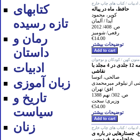
ادبیات / کتاب های چاپ خارج
کتابهای
حافظ، ماه در پیاله
کویر، محمود
تازه رسیده
آیدا / آلمان
ص. 408/ 2012
رقعی/ شومیز
رمان و
€14.00
توضیحات بیشتر
داستان
متون کهن / کودکان و نوجوان
ادبیات
قصه های شاهنامه 12 جلدی در 4 مجلد با
نقاشی
صالحی، اتوسا
زبان آموزی
ی از نیلوفر میرمحمدی
افق/ تهران
تاریخ و
ص. 302/ نهم 1388
وزیری/ سخت
€54.00
سیاست
توضیحات بیشتر
زنان
ادبیات / کتاب های چاپ خارج
، جستارهایی در باره ی
شاهنامه ی فردوسی