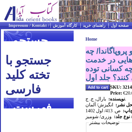
صفحه اول
راهنمای خرید
کارگاه آموزش
جستجو
Home
روپاگاندا/ چه
جستجو با
هایی در خدمت
چه کسانی توده
تخته کلید
کنند؟ جلد اول
فارسی
SKU: 3214
Price:
€20.
بارال، ج. ج.
نویسنده:
فهرست
حل نشر:
انگیزش/ آلمان
چاپ:
ص. 413/ اول 1402
 نوع جلد:
وزری/ شومیز
موضوعی
توضیحات بیشتر