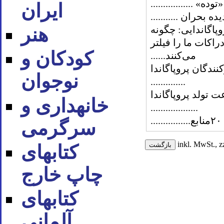
ایران
روپاگاندایی: چگونه
هنر
دراکات ما را فیلتر
کودکان و
می‌کنند......
رکنندگان پروپاگاندا
نوجوان
..............
عت تولد پروپاگاندا
خانه‪داری و
...................
۲۰منابع................
سرگرمی
inkl. MwSt., z
کتاب‪های
چاپ خارج
کتاب‪های
آلمانی