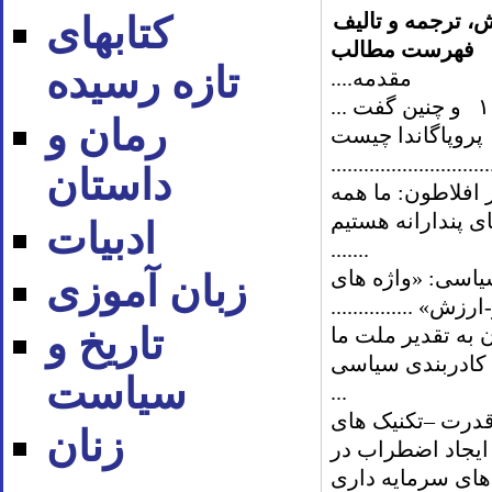
 ترجمه و تالیف
کتابهای
فهرست مطالب
تازه رسیده
مقدمه....
۱ و چنین گفت ...
رمان و
 پروپاگاندا چیست
.............................
داستان
ر افلاطون: ما همه
ای پندارانه هستیم
ادبیات
.......
سیاسی: «واژه­ های
زبان آموزی
ارزش» ...............
تاریخ و
ن به تقدیر ملت ما
کادربندی سیاسی
سیاست
...
قدرت –تکنیک های
زنان
ایجاد اضطراب در
ای سرمایه داری