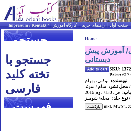
صفحه اول
راهنمای خرید
کارگاه آموزش
جستجو
Home
ی/ آموزش پیش
جستجو با
دبستانی
SKU: 1372
تخته کلید
Price:
€17.
نویسنده:
توکلی، بهرام
فارسی
/ محل نشر:
سام / سوئد
چاپ:
ص. 130/ دوم 2016
 نوع جلد:
مجله/ شومیز
فهرست
inkl. MwSt., z
موضوعی