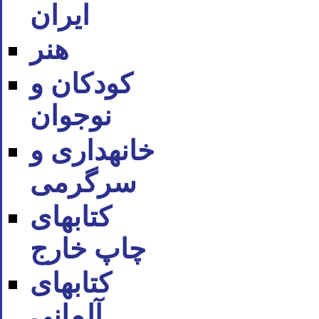
ایران
هنر
کودکان و
نوجوان
خانه‪داری و
سرگرمی
کتاب‪های
چاپ خارج
کتاب‪های
آلمانی