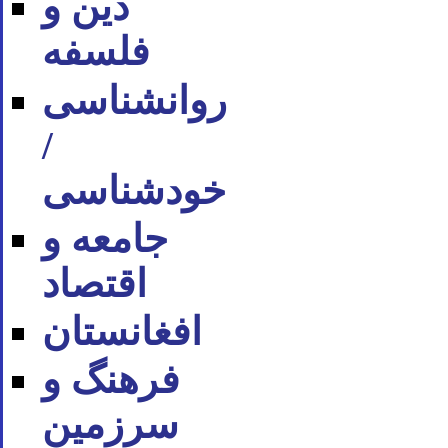
دین و
فلسفه
روان‪شناسی
/
خودشناسی
جامعه و
اقتصاد
افغانستان
فرهنگ و
سرزمین