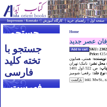
صفحه اول
راهنمای خرید
کارگاه آموزش
جستجو
Home
ان عصر جدید
جستجو با
SKU: 2302
Price:
€15.
تخته کلید
نویسنده:
همتی، همایون
/ محل نشر:
نامک/ تهران
چاپ:
ص. 322/ اول 1401
فارسی
 نوع جلد:
رقعی/ شومیز
inkl. MwSt., z
فهرست
موضوعی