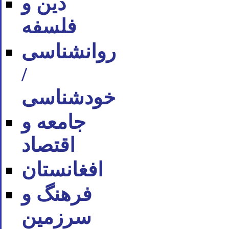
دین و
فلسفه
روان‪شناسی
/
خودشناسی
جامعه و
اقتصاد
افغانستان
فرهنگ و
سرزمین