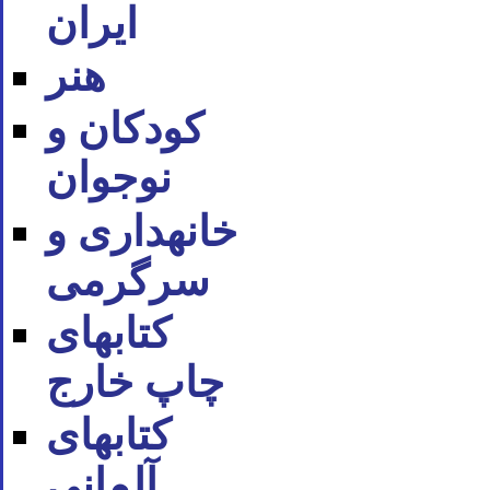
ایران
هنر
کودکان و
نوجوان
خانه‪داری و
سرگرمی
کتاب‪های
چاپ خارج
کتاب‪های
آلمانی