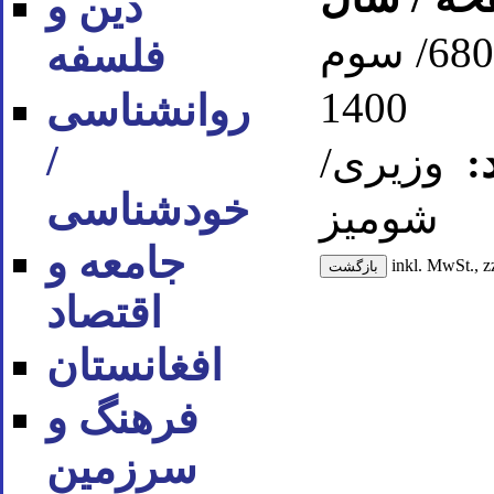
دین و
ص. 680/ سوم
فلسفه
1400
روان‪شناسی
/
:
وزیری/
خودشناسی
شومیز
جامعه و
inkl. MwSt., z
اقتصاد
افغانستان
فرهنگ و
سرزمین