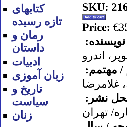
SKU: 21
کتابهای
تازه رسیده
Price:
€3
رمان و
نویسنده:
داستان
ر، اندرو
ادبیات
/ مهتمم:
زبان آموزی
 غلامرضا
تاریخ و
محل نشر:
سیاست
ره/ تهران
زنان
حه / سال