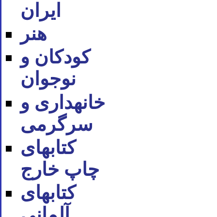
ایران
هنر
کودکان و
نوجوان
خانه‪داری و
سرگرمی
کتاب‪های
چاپ خارج
کتاب‪های
آلمانی