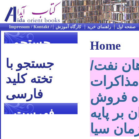
صفحه اول
راهنمای خرید
کارگاه آموزش
جستجو
Home
جستجو با
ان نفت/
تخته کلید
مذاکرات
فارسی
ه فروش
 بر پایه
فهرست
موضوعی
مان سیا