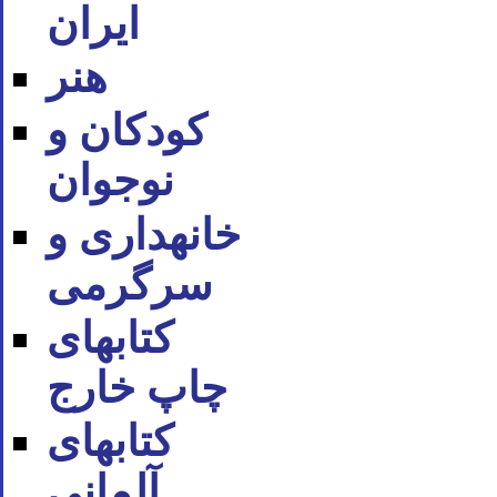
ایران
هنر
کودکان و
نوجوان
خانه‪داری و
سرگرمی
کتاب‪های
چاپ خارج
کتاب‪های
آلمانی