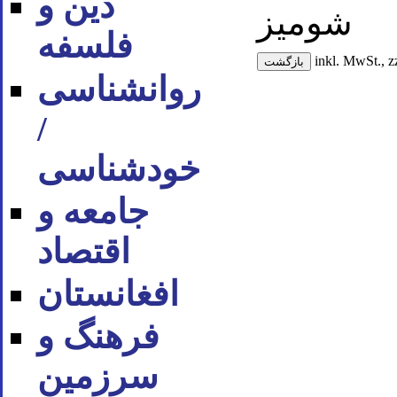
دین و
شومیز
فلسفه
inkl. MwSt., z
روان‪شناسی
/
خودشناسی
جامعه و
اقتصاد
افغانستان
فرهنگ و
سرزمین