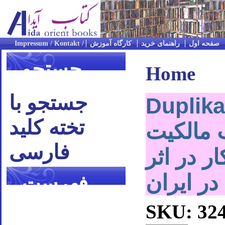
صفحه اول
راهنمای خرید
کارگاه آموزش
جستجو
Home
جستجو با
Dupl تاراج
تخته کلید
 مالکیت
فارسی
ار در اثر
در ایران
فهرست
موضوعی
SKU: 32