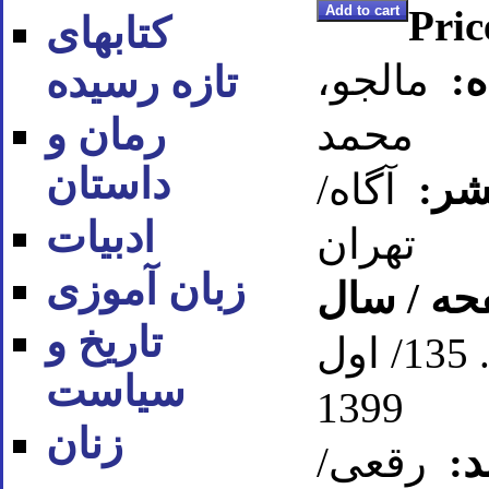
Pric
کتابهای
ه:
مالجو،
تازه رسیده
محمد
رمان و
داستان
شر:
آگاه/
ادبیات
تهران
زبان آموزی
حه / سال
تاریخ و
ص. 135/ اول
سیاست
1399
زنان
د:
رقعی/