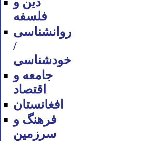
دین و
فلسفه
روان‪شناسی
/
خودشناسی
جامعه و
اقتصاد
افغانستان
فرهنگ و
سرزمین