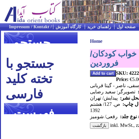
صفحه اول
راهنمای خرید
کارگاه آموزش
جستجو
Home
خواب کودکان/
جستجو با
فروردین
SKU: 4222
تخته کلید
Price:
€5.0
فی، ناصر - گیتا قربانی
فارسی
:
تصویرگر: سعید رضایی
محل نشر:
پیدایش/ تهران
ال چاپ:
ص. 127/ هشتم
فهرست
1392
 نوع جلد:
رقعی/ شومیز
موضوعی
inkl. MwSt., z