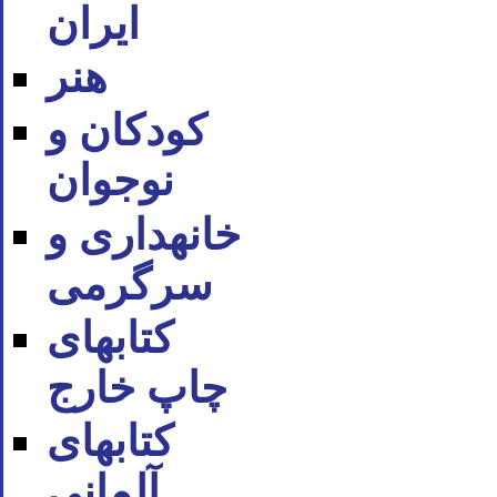
ایران
هنر
کودکان و
نوجوان
خانه‪داری و
سرگرمی
کتاب‪های
چاپ خارج
کتاب‪های
آلمانی