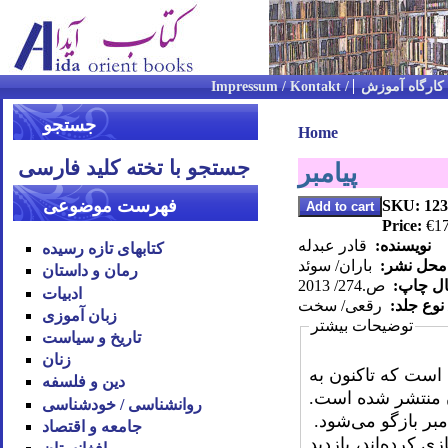
کارگاه آموزش
جستجو
Home
جستجو با تخته کلید فارسی
پیامبر
فهرست موضوعی
SKU: 123
Price:
€17
نویسنده:
قادر عبدله
کتابهای تازه رسیده
 محل نشر:
باران/ سوئد
رمان و داستان
ال چاپ:
ص.274/ 2013
ادبیات
نوع جلد:
رقعی/ سخت
زبان آموزی
توضیحات بیشتر
تاریخ و سیاست
زنان
د است که تاکنون به
دین و فلسفه
ان منتشر شده است
.
روان‪شناسی / خودشناسی
مبر بازگو می‌شود.
جامعه و اقتصاد
 کرده‌اند، بازدید