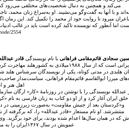
می‌کند و همچنین به دنبال شخصیت‌های مختلفی می‌رود که 
‌اند و با آنها به گفت‌وگو می‌نشیند. او به‌سراغ زنان محمد، تاج
عران میرود تا روایت خود از محمد را تکمیل کند. این رمان ا
ست اما آنطور که نویسنده تاکید کرده است باید در غالب ادبیات
/node/2554
ین سجادی قائم‌مقامی فراهانی
با نام نویسندگی
قادر عبدالله
ایرانی است که از سال ۱۹۸۸میلادی به کشورهلند م
ان هلندی در مدتی کوتاه، یکی از نویسندگان سرشناس هلند شد
‌های میرزا ابوالقاسم قائم‌مقام فراهانی، سیاست‌مدار صاحب‌نا
اهل هنر و اد
 عبدالله نویسندگی را با نوشتن در روزنامۀ «کار» ارگان سازم
خلق ایران آغاز کرد و از او دو کتاب به زبان فارسی به نام «ک
و«کردستان بعد از جنبش مقاومت» به‌صورت زیرزمینی در 
منتشرشد. او نام مستعار «قادر عبدالله» را، که برگرفته از ن
ش که در همان سال‌ها اعدام شده بودند، برای خود برگزید. و
عمویش در سال ۱۳۶۷ایران را به مقصد هلند ترک کرد.