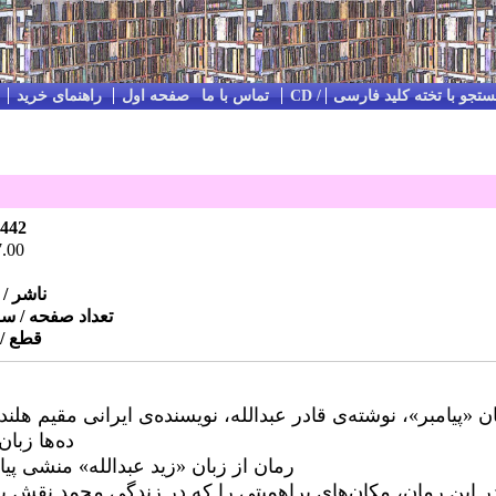
تجو با تخته کلید فارسی
Impressum / Kontakt / تماس با ما
صفحه اول
راهنمای خرید
442
.00
ناشر /
تعداد صفحه / س
قطع / 
ن «پیامبر»، نوشته‌ی قادر عبدالله، نویسنده‌ی ایرانی مقیم هلن
ده‌ها زب
رمان از زبان «زید عبدالله» منشی پیا
ر این رمان، مکان‌های پراهمیتی را که در زندگی محمد نقش بازی