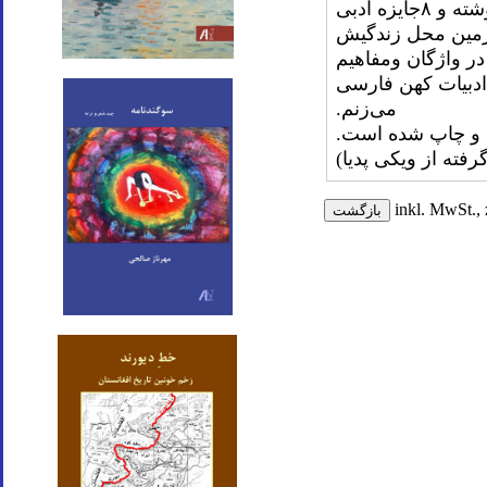
وی از سال ۱۹۹۳به این سو تاکنون ده کتاب ادبی به زبان هلندی نوشته و ۸جایزه ادبی
رزمین محل زندگیش
 در واژگان ومفاهیم
ادبیات کهن فارسی
می‌زنم
.
مه و چاپ شده است
.
رفته از ویکی پدیا)
inkl. MwSt., 