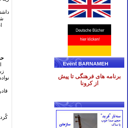
داشته
شا
ا
حس
Event BARNAMEH
زب
برنامه های فرهنگی تا پیش
نواده
از کرونا
قادر
کُرد