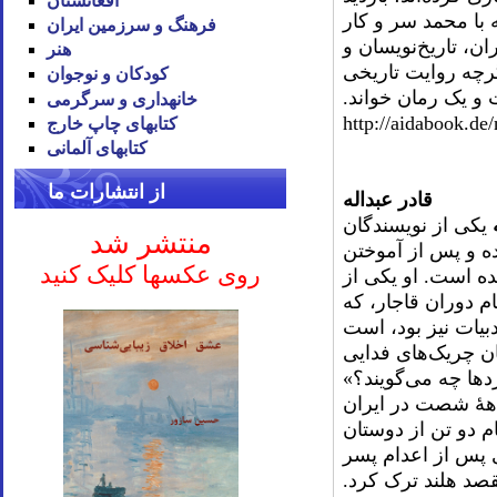
افغانستان
با محمد سر و کار
فرهنگ و سرزمین ایران
ران، تاریخ‌نویسان و
هنر
گرچه روایت تاریخی
کودکان و نوجوان
 و یک رمان خواند.
خانه‪داری و سرگرمی
http://aidabook.de
کتاب‪های چاپ خارج
کتاب‪های آلمانی
از انتشارات ما
قادر عبداله
یکی از نویسندگان
منتشر شد
هاجرت کرده و پس از آموختن
روی عکسها کلیک کنید
ه است. او یکی از
م دوران قاجار، که
بیات نیز بود، است
ان چریک‌های فدایی
ردها چه می‌گویند؟»
دهۀ شصت در ایران
ام دو تن از دوستان
ی پس از اعدام پسر