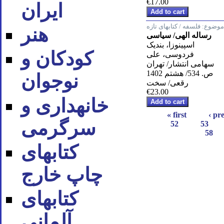
€17.00
ایران
موضوع:
فلسفه / کتابهای تازه
هنر
رساله الهی/ سیاسی
اسپینوزا، بندیک
کودکان و
فردوسی، علی
سهامی انتشار/ تهران
ص. 534/ هشتم 1402
نوجوان
رقعی/ سخت
€23.00
خانه‪داری و
« first
‹ pr
سرگرمی
52
53
58
کتاب‪های
چاپ خارج
کتاب‪های
آلمانی