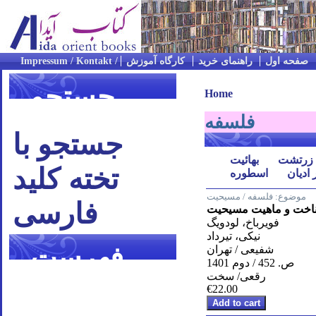
صفحه اول
راهنمای خرید
کارگاه آموزش
جستجو
Home
فلسفه
جستجو با
زرتشت
بهائیت
تخته کلید
 ادیان
اسطوره
موضوع:
فلسفه / مسیحیت
فارسی
اخت و ماهیت مسیحیت
فویرباخ، لودویگ
نیکی، تیرداد
فهرست
شفیعی / تهران
ص. 452 / دوم 1401
رقعی/ سخت
موضوعی
€22.00