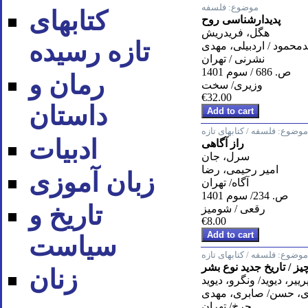
موضوع:
فلسفه
کتابهای
پدیدارشناسی روح
هگل، فریدریش
تازه رسیده
حمود / اردبیلی، مهدی
نشرنی / تهران
ص. 686 / سوم 1401
رمان و
وزیری/ سخت
€32.00
داستان
موضوع:
فلسفه / کتابهای تازه
ادبیات
راز آگاهی
سرل، جان
امیر رحیمی، رضا
زبان آموزی
آگاه/ تهران
ص. 234/ سوم 1401
تاریخ و
رقعی / شومیز
€8.00
سیاست
موضوع:
فلسفه / کتابهای تازه
ز / تاریخ جدید نوع بشر
زنان
رییر، دیوید/ ونگرو، دیوید
، حسن/ صابری، مهدی
چرخ/ تهران