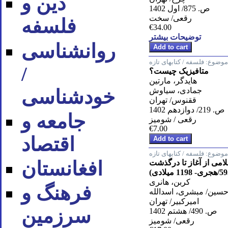
دین و
ص. 875/ اول 1402
رقعی/ سخت
فلسفه
€34.00
توضیحات بیشتر
روان‪شناسی
موضوع:
فلسفه / کتابهای تازه
/
متافیزیک چیست؟
هایدگر، مارتین
جمادی، سیاوش
خودشناسی
ققنوس/ تهران
ص. 219/ دوازدهم 1402
جامعه و
رقعی / شومیز
€7.00
اقتصاد
موضوع:
فلسفه / کتابهای تازه
افغانستان
امی از آغاز تا درگذشت
کربن، هانری
فرهنگ و
سین/ مبشری، اسدالله
امیرکبیر/ تهران
سرزمین
ص. 490/ هشتم 1402
رقعی/ شومیز