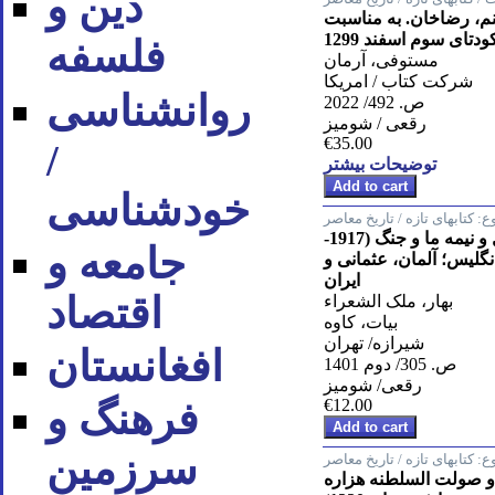
دین و
، رضاخان. به مناسبت
تای سوم اسفند 1299
فلسفه
مستوفی، آرمان
شرکت کتاب / امریکا
روان‪شناسی
ص. 492/ 2022
رقعی / شومیز
€35.00
/
توضیحات بیشتر
خودشناسی
ع:
کتابهای تازه / تاریخ معاصر
تاریخچه سه سال و نیمه ما و جنگ (1917-
جامعه و
 انگلیس؛ آلمان، عثمانی و
ایران
اقتصاد
بهار، ملک الشعراء
بیات، کاوه
شیرازه/ تهران
افغانستان
ص. 305/ دوم 1401
رقعی/ شومیز
€12.00
فرهنگ و
سرزمین
ع:
کتابهای تازه / تاریخ معاصر
صولت السلطنه هزاره