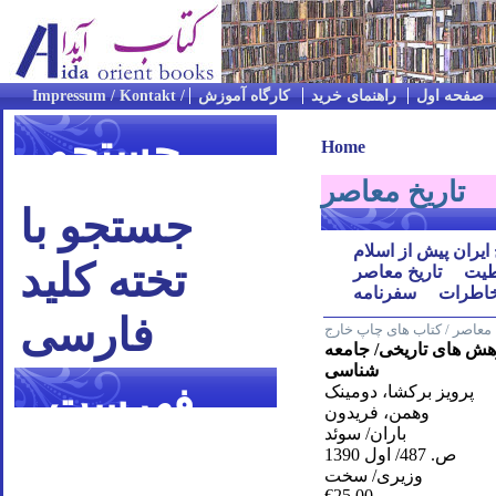
صفحه اول
راهنمای خرید
کارگاه آموزش
جستجو
Home
تاریخ معاصر
جستجو با
 ایران پیش از اسلام
تخته کلید
یت
تاریخ معاصر
اطرات
سفرنامه
فارسی
خ معاصر / کتاب های چاپ خارج
ژوهش های تاریخی/ جامعه
شناسی
فهرست
پرویز برکشا، دومینک
وهمن، فریدون
باران/ سوئد
موضوعی
ص. 487/ اول 1390
وزیری/ سخت
€25.00