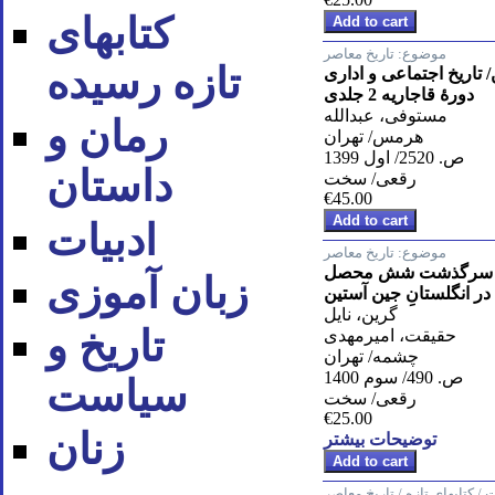
کتابهای
موضوع:
تاریخ معاصر
تازه رسیده
تاریخ اجتماعی و اداری
دورۀ قاجاریه 2 جلدی
مستوفی، عبدالله
رمان و
هرمس/ تهران
ص. 2520/ اول 1399
داستان
رقعی/ سخت
€45.00
ادبیات
موضوع:
تاریخ معاصر
ا/ سرگذشت شش محصل
زبان آموزی
 در انگلستانِ جین آستین
گرین، نایل
تاریخ و
حقیقت، امیرمهدی
چشمه/ تهران
ص. 490/ سوم 1400
سیاست
رقعی/ سخت
€25.00
زنان
توضیحات بیشتر
 کتابهای تازه / تاریخ معاصر