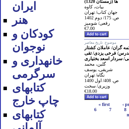
ها (زمستان 1320)
ایران
بیات، کاوه
جهان کتاب/ تهران
هنر
ص. 175/ دوم 1402
رقعی/ شومیز
€7.00
کودکان و
موضوع:
تاریخ معاصر
نوجوان
ه گران/ عاملان کشتار
رس/ فرخی یزدی/ تقی
خانه‪داری و
نی/ سردار اسعد بختیاری
گلبن، محمد
شریفی، یوسف
سرگرمی
نگاه/ تهران
ص. 408/ اول 1400
کتاب‪های
وزیری/ سخت
€18.00
چاپ خارج
« first
‹ p
6
7
8
کتاب‪های
n
آلمانی