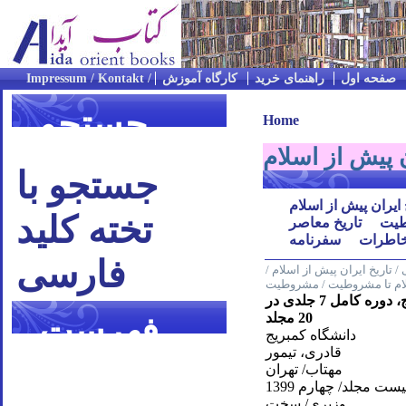
صفحه اول
راهنمای خرید
کارگاه آموزش
جستجو
Home
ن پیش از اسلام
جستجو با
 ایران پیش از اسلام
تخته کلید
یت
تاریخ معاصر
اطرات
سفرنامه
فارسی
/ تاریخ ایران پیش از اسلام /
لام تا مشروطیت / مشروطیت
تاریخ ایران كمبریج، دوره کامل 7 جلدی در
20 مجلد
فهرست
دانشگاه کمبریج
قادری، تیمور
موضوعی
مهتاب/ تهران
یست مجلد/ چهارم 1399
وزیری/ سخت