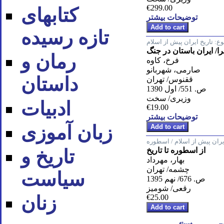
€299.00
کتابهای
توضیحات بیشتر
تازه رسیده
ع:
تاریخ ایران پیش از اسلام
/ ایران باستان در جنگ
رمان و
فرخ، کاوه
صارمی، شهربانو
داستان
ققنوس/ تهران
ص. 551/ اول 1390
وزیری/ سخت
ادبیات
€19.00
توضیحات بیشتر
زبان آموزی
ایران پیش از اسلام / اسطوره
از اسطوره تا تاریخ
تاریخ و
بهار، مهرداد
چشمه/ تهران
سیاست
ص. 676/ نهم 1395
رقعی/ شومیز
زنان
€25.00