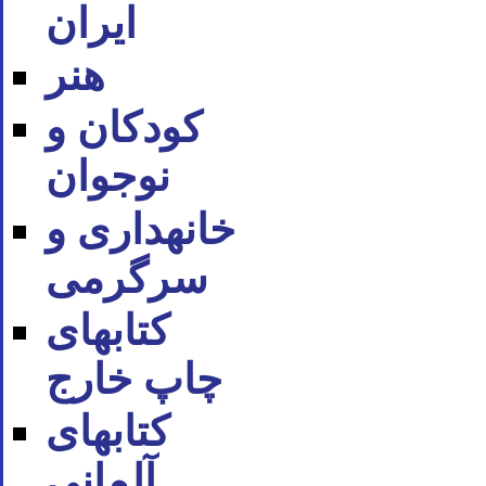
ایران
هنر
کودکان و
نوجوان
خانه‪داری و
سرگرمی
کتاب‪های
چاپ خارج
کتاب‪های
آلمانی