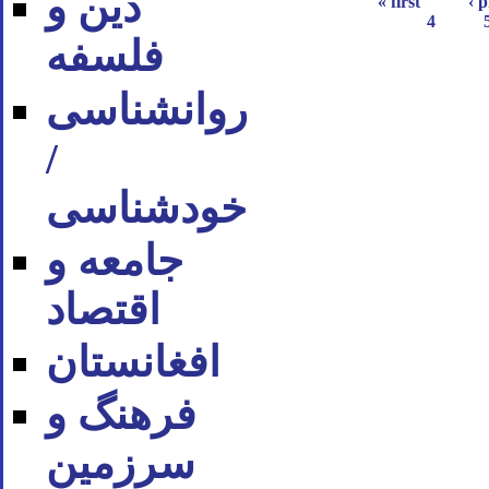
دین و
« first
‹ 
4
فلسفه
روان‪شناسی
/
خودشناسی
جامعه و
اقتصاد
افغانستان
فرهنگ و
سرزمین