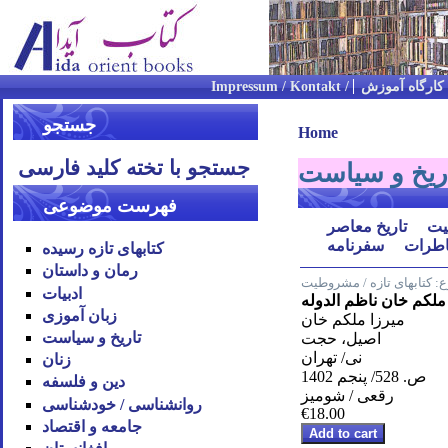
کارگاه آموزش
جستجو
Home
جستجو با تخته کلید فارسی
ریخ و سیاست
فهرست موضوعی
ت
تاریخ معاصر
طرات
سفرنامه
کتابهای تازه رسیده
رمان و داستان
ع:
کتابهای تازه / مشروطیت
ادبیات
ملکم خان ناظم الدوله
زبان آموزی
میرزا ملکم خان
تاریخ و سیاست
اصیل، حجت
نی/ تهران
زنان
ص. 528/ پنجم 1402
دین و فلسفه
رقعی / شومیز
روان‪شناسی / خودشناسی
€18.00
جامعه و اقتصاد