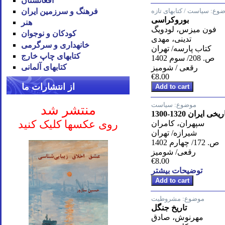
افغانستان
ضوع:
سیاست / کتابهای تازه
فرهنگ و سرزمین ایران
بوروکراسی
هنر
فون میزس، لودویگ
کودکان و نوجوان
تدینی، مهدی
خانه‪داری و سرگرمی
کتاب پارسه/ تهران
کتاب‪های چاپ خارج
ص. 208/ سوم 1402
کتاب‪های آلمانی
رقعی / شومیز
€8.00
از انتشارات ما
موضوع:
سیاست
منتشر شد
یران 1320-1300
روی عکسها کلیک کنید
سپهران، کامران
شیرازه/ تهران
ص. 172/ چهارم 1402
رقعی/ شومیز
€8.00
توضیحات بیشتر
موضوع:
مشروطیت
تاریخ جنگل
مهرنوش، صادق