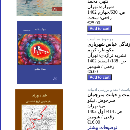
کلهر، محمد
شیرازه/ تهران
ص. 630/چهارم 1402
رقعی/ سخت
€25.00
موضوع:
سیاست
زندگی عباس شهریاری
نیکونظر، کریم
نشریه تراژدی/ تهران
ص. 188/ اسفند 1402
رقعی / شومیز
€6.00
است / نقد و بررسی ادبیات
مت و خیانت مترجمان
سرخوش، نیکو
نی/ تهران
ص. 414/ اول 1402
رقعی / شومیز
€16.00
توضیحات بیشتر