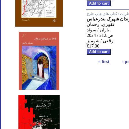
رات / کتاب های چاپ خارج
ا زندان شهرک بندرعباس
غفوری، رحمان
باران / سوئد
ص.212 / 2024
رقعی / شومیز
€17.00
« first
‹ p