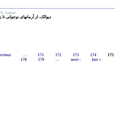
موضوع:
خاط
دیوالک، از آرمانهای نوجوانی ت
revious
…
171
172
173
174
175
178
179
…
next ›
last »