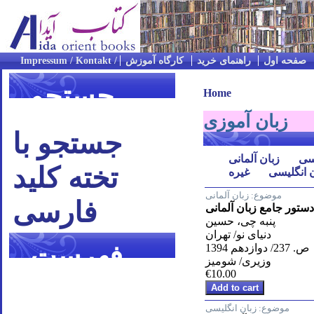
صفحه اول
راهنمای خرید
کارگاه آموزش
جستجو
Home
زبان آموزی
جستجو با
سی
زبان آلمانی
تخته کلید
 انگلیسی
غیره
موضوع:
زبان آلمانی
فارسی
دستور جامع زبان آلمانی
پنبه چی، حسین
دنیای نو/ تهران
فهرست
ص. 237/ دوازدهم 1394
وزیری/ شومیز
€10.00
موضوعی
موضوع:
زبان انگلیسی