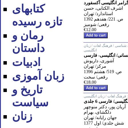
رامر انگلیسی آکسفورد
کتابهای
اشرف الکتابی، حسن
استاندارد/ تهران
تازه رسیده
ص. 221/ هفدهم 1392
رقعی/ شومیز
€12.00
رمان و
داستان
شناسی / فرهنگ لغات / زبان
انگلیسی
سانی/ انگلیسی- فارسی
ادبیات
آشوری، داریوش
مرکز/ تهران
ص. 519/ هشتم 1396
زبان آموزی
رقعی/ سخت
€18.00
تاریخ و
فرهنگ لغات / زبان انگلیسی
سیاست
یسی/ فارسی 6 جلدی
آریان پور، دکتر منوچهر
دلگشای، بهرام
زنان
جهان رایانه/ تهران
شش جلدی/ اول 1377