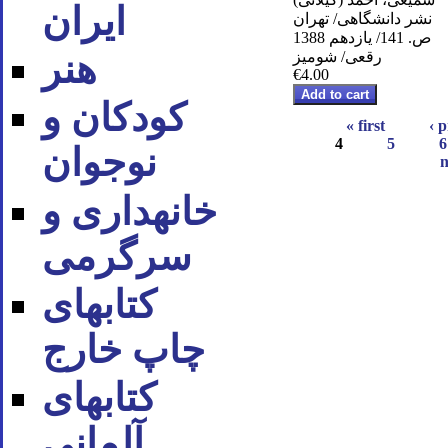
ایران
نشر دانشگاهی/ تهران
ص. 141/ یازدهم 1388
رقعی/ شومیز
هنر
€4.00
کودکان و
« first
‹ 
4
5
6
نوجوان
n
خانه‪داری و
سرگرمی
کتاب‪های
چاپ خارج
کتاب‪های
آلمانی