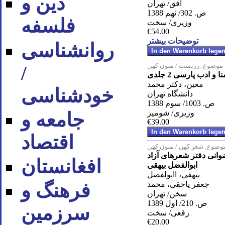
دین و
افق/ تهران
ص. 302/ نهم 1388
فلسفه
وزیری/ سخت
€54.00
توضیحات بیشتر
روان‪شناسی
موضوع:
زرتشت / متون کهن
/
 و ادب پارسی 2 جلدی
معین، دکتر محمد
خودشناسی
دانشگاه تهران
ص. 1003/ سوم 1388
وزیری/ شومیز
جامعه و
€39.00
اقتصاد
وضوع:
شعر کهن / متون کهن
انی دفتر شعرهای آزاد
افغانستان
ابوالفضل بیهقی
بیهقی، اابولفضل
جعفر یاحقی، محمد
فرهنگ و
سخن/ تهران
ص. 210/ اول 1389
سرزمین
رقعی/ سخت
€20.00