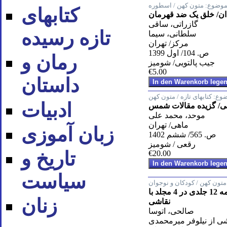
وضوع:
متون کهن / اسطوره
کتابهای
ان/ خلق یک ضد قهرمان
گازراتی، ساقی
تازه رسیده
سلطانی، سیما
مرکز/ تهران
ص. 104/ اول 1399
رمان و
جیب پالتویی/ شومیز
€5.00
داستان
وع:
کتابهای تازه / متون کهن
ادبیات
ی/ گزیده مقالات شمس
موحد، محمد علی
ماهی/ تهران
زبان آموزی
ص. 565/ ششم 1402
رقعی / شومیز
تاریخ و
€20.00
سیاست
متون کهن / کودکان و نوجوان
قصه های شاهنامه 12 جلدی در 4 مجلد با
زنان
نقاشی
صالحی، اتوسا
ی از نیلوفر میرمحمدی