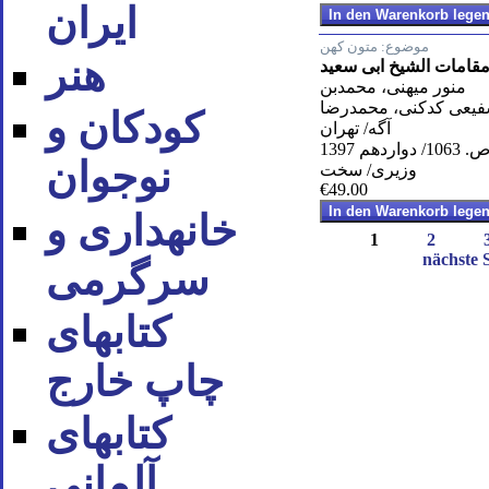
ایران
موضوع:
متون کهن
هنر
مقامات الشیخ ابی سعید
منور میهنی، محمدبن
یعی کدکنی، محمدرضا
کودکان و
آگه/ تهران
. 1063/ دواردهم 1397
نوجوان
وزیری/ سخت
€49.00
خانه‪داری و
1
2
nächste S
سرگرمی
کتاب‪های
چاپ خارج
کتاب‪های
آلمانی