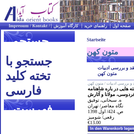
صفحه اول
راهنمای خرید
کارگاه آموزش
جستجو
Startseite
متون کهن
جستجو با
قد و بررسی ادبیات
تخته کلید
متون کهن
 و بررسی ادبیات / متون کهن
فارسی
 هایی در باره شاهنامه
ردوسی، مولانا و آثارش
ه. سبحانی، توفیق
فهرست
نگاه معاصر/ تهران
ص. 424/ اول 1398
رقعی/ شومیز
موضوعی
€13.00