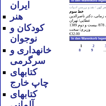
ایران
ر کهن / نقد و بررسی ادبیات
خط سوم
هنر
مانی، دکتر ناصرالدین
عطایی/ تهران
کودکان و
 1389
وزیری/ سخت
€32.00
نوجوان
1
2
خانه‪داری و
8
9
سرگرمی
کتاب‪های
چاپ خارج
کتاب‪های
آلمانی