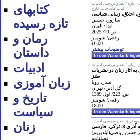
ای تازه / نقد و بررسی ادبیات
کتابهای
/ کتاب های چاپ خارج
 اخلاق، زیبایی شناسی
تازه رسیده
سازور، حسین
آیدا / آلمان
ص.70/ 2025
رمان و
رقعی/ شومیز
€6.00
داستان
توضیحات بیشتر
ادبیات
:
زنان / نقد و بررسی ادبیات
ه اثار زنان در نشریات
طنز
زبان آموزی
صدر، رویا
گل آذین/ تهران
ص. 223/ اول 1389
تاریخ و
رقعی/ شومیز
€8.00
سیاست
موضوع:
نقد و بررسی ادبیات
زنان
، ترکی- فارسی
 حسن ریاضی(ایلدیریم)
فصلنامه