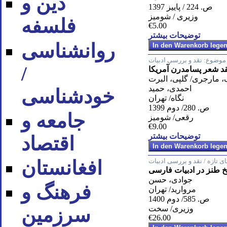
دین و
ص. 224 / پاییز 1397
وزیری / شومیز
فلسفه
€5.00
توضیحات بیشتر
روان‪شناسی
موضوع:
نقد و بررسی ادبیات
/
د شعر پسامدرن آمریکا
 مارجری/ گلپی، البرت
احمدی، حمید
خودشناسی
نگاه/ تهران
ص. 280/ دوم 1399
جامعه و
رقعی/ شومیز
€9.00
توضیحات بیشتر
اقتصاد
ای تازه / نقد و بررسی ادبیات
افغانستان
یخ طنز در ادبیات فارسی
جوادی، حسن
فرهنگ و
مروارید/ تهران
ص. 585/ دوم 1400
وزیری/ سخت
سرزمین
€26.00