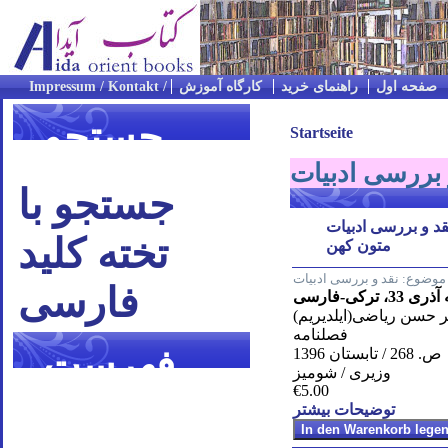
صفحه اول
راهنمای خرید
کارگاه آموزش
جستجو
Startseite
 بررسی ادبیات
جستجو با
قد و بررسی ادبیات
تخته کلید
متون کهن
موضوع:
نقد و بررسی ادبیات
فارسی
، ترکی-فارسی
 حسن ریاضی(ایلدیریم)
فصلنامه
فهرست
ص. 268 / تابستان 1396
وزیری / شومیز
€5.00
موضوعی
توضیحات بیشتر