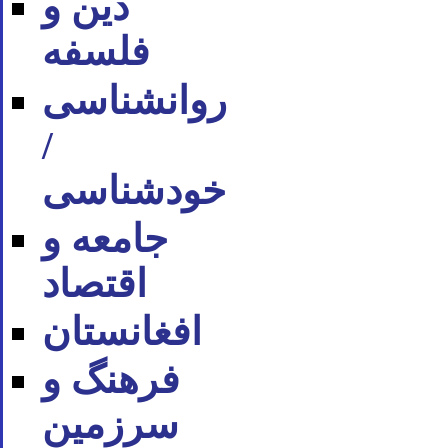
دین و
فلسفه
روان‪شناسی
/
خودشناسی
جامعه و
اقتصاد
افغانستان
فرهنگ و
سرزمین