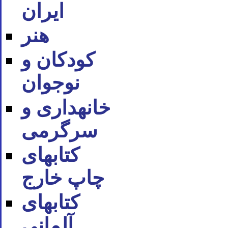
ایران
هنر
کودکان و
نوجوان
خانه‪داری و
سرگرمی
کتاب‪های
چاپ خارج
کتاب‪های
آلمانی