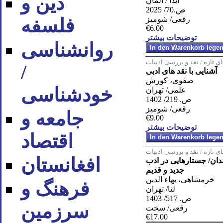
دین و
آیدا / آلمان
ص.70/ 2025
رقعی/ شومیز
فلسفه
€6.00
توضیحات بیشتر
روان‪شناسی
ای تازه / نقد و بررسی ادبیات
/
آشنایی با نقد های ادبی
صفوی، کورش
خودشناسی
علمی/ تهران
ص. 219/ 1402
رقعی/ شومیز
جامعه و
€9.00
توضیحات بیشتر
اقتصاد
ای تازه / نقد و بررسی ادبیات
افغانستان
دان/ جستارهایی در ادب
جدید و قدیم
خرمشاهی، بهاء الدین
فرهنگ و
لنا/ تهران
ص. 517/ 1403
سرزمین
رقعی/ سخت
€17.00