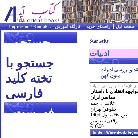
صفحه اول
راهنمای خرید
کارگاه آموزش
جستجو
Startseite
ادبیات
جستجو با
قد و بررسی ادبیات
تخته کلید
متون کهن
ای تازه / نقد و بررسی ادبیات
فارسی
اجهه انتقادی با داستان
معاصر ایران
غلامی، احمد
فهرست
نیلوفر/ تهران
ص. 256/ اول 1404
رقعی/ شومیز
موضوعی
€10.00