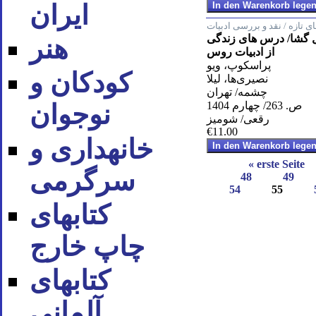
ایران
ای تازه / نقد و بررسی ادبیات
ل گشا/ درس های زندگی
هنر
از ادبیات روس
پراسکوپ، ویو
کودکان و
نصیری‌ها، لیلا
چشمه/ تهران
ص. 263/ چهارم 1404
نوجوان
رقعی/ شومیز
€11.00
خانه‪داری و
« erste Seite
سرگرمی
48
49
54
55
کتاب‪های
چاپ خارج
کتاب‪های
آلمانی