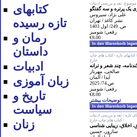
موضوع:
نقد و بررسی ادبیات
کتابهای
ی یک پرتره و سه گفتگو
علی نژاد، سیروس
تازه رسیده
نشر کاغذ / تهران
ص. 249/ اول 1403
رقعی/ شومیز
رمان و
€9.00
داستان
کتابهای تازه / کتاب های چاپ
خارج
ادبیات
دنامه، چند شعر و ترانه
صالحی، مهرناز
آیدا / آلمان
زبان آموزی
ص.74/ 2025
رقعی/ شومیز
تاریخ و
€8.00
توضیحات بیشتر
سیاست
ای تازه / نقد و بررسی ادبیات
/ کتاب های چاپ خارج
زنان
 اخلاق، زیبایی شناسی
سازور، حسین