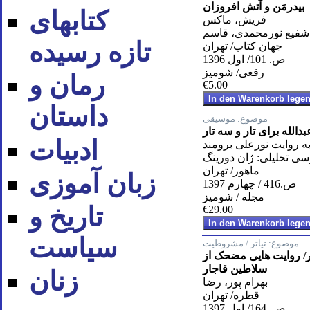
بیدرمَن و آتش افروزان
کتابهای
فریش، ماکس
شفیع نورمحمدی، قاسم
تازه رسیده
جهان کتاب/ تهران
ص. 101/ اول 1396
رقعی/ شومیز
رمان و
€5.00
داستان
موضوع:
موسیقی
دالله برای تار و سه تار
ادبیات
ه روایت نورعلی برومند
سی تحلیلی: ژان دورینگ
ماهور/ تهران
زبان آموزی
ص.416 / چهارم 1397
مجله / شومیز
تاریخ و
€29.00
سیاست
موضوع:
تیاتر / مشروطیت
/ روایت هایی مضحک از
سلاطین قاجار
زنان
بهرام پور، رضا
قطره/ تهران
ص. 164/ اول 1397