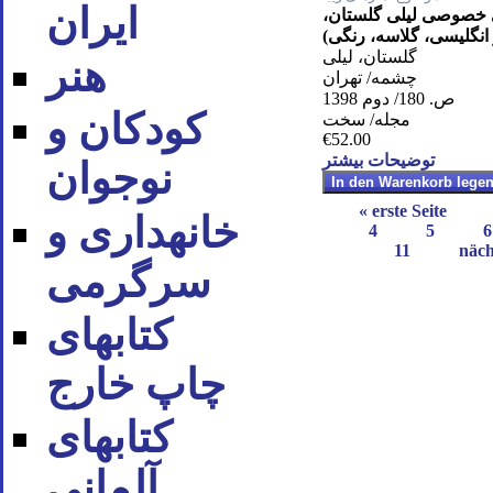
ایران
خصوصی لیلی گلستان،
انگلیسی، گلاسه، رنگی)
گلستان، لیلی
هنر
چشمه/ تهران
ص. 180/ دوم 1398
کودکان و
مجله/ سخت
€52.00
توضیحات بیشتر
نوجوان
« erste Seite
خانه‪داری و
4
5
6
11
näch
سرگرمی
کتاب‪های
چاپ خارج
کتاب‪های
آلمانی