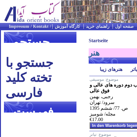
صفحه اول
راهنمای خرید
کارگاه آموزش
جستجو
Startseite
هنر
جستجو با
اتر
هنرهای زیبا
تخته کلید
موضوع:
موسیقی
 دوم دوره های عالی و
فارسی
فوق عالی
رجبی، بهمن
سرود/ تهران
فهرست
ص. 77/ ششم 1395
مجله/ شومیز
€17.00
موضوعی
موضوع:
تیاتر