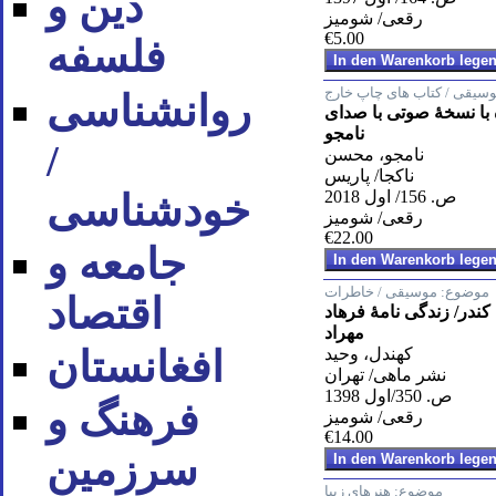
دین و
رقعی/ شومیز
€5.00
فلسفه
سیقی / کتاب های چاپ خارج
روان‪شناسی
 با نسخۀ صوتی با صدای
نامجو
/
نامجو، محسن
ناکجا/ پاریس
ص. 156/ اول 2018
خودشناسی
رقعی/ شومیز
€22.00
جامعه و
موضوع:
موسیقی / خاطرات
اقتصاد
در/ زندگی نامۀ فرهاد
مهراد
افغانستان
کهندل، وحید
نشر ماهی/ تهران
ص. 350/اول 1398
فرهنگ و
رقعی/ شومیز
€14.00
سرزمین
موضوع:
هنرهای زیبا