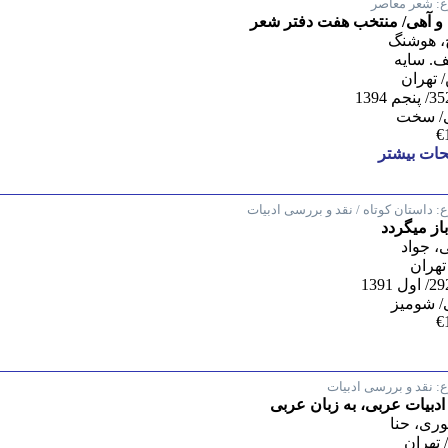
:
شعر معاصر
و آهی/ منتخب هفت دفتر شعر
ج، هوشنگ
لف. سایه
تهران
/ سخت
€
ات بیشتر
:
داستان کوتاه / نقد و بررسی ادبیات
باز میگردد
، جواد
تهران
/ شومیز
€
:
نقد و بررسی ادبیات
 ادبیات عربی، به زبان عربی
وری، حنا
تهران