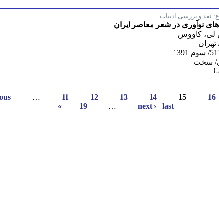
:
نقد و بررسی ادبیات
های نوآوری در شعر معاصر ایران
لی، کاووس
 تهران
/ سخت
€
ious
…
11
12
13
14
15
16
19
…
next ›
last »