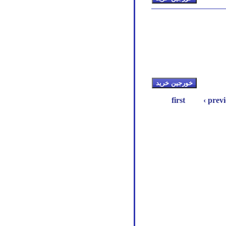
‹ prev