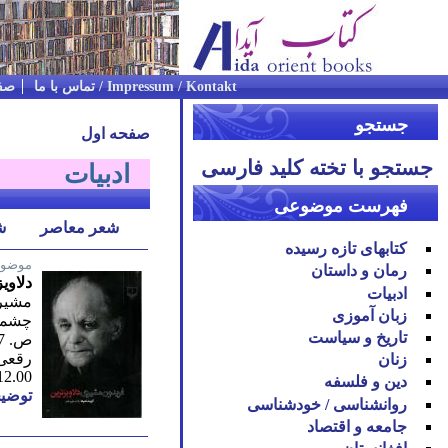
Impressum / Kontakt / تماس با ما
صف
جستجو
صفحه اول
جستجو با تخته کلید فارسی
ادبیات
فهرست موضوعی
شعر معاصر
ش
کتابهای تازه رسیده
موضوع
رمان و داستان
دلاوی
ادبیات
مشیر
زبان آموزی
چشمه/
تاریخ و سیاست
ص. 377/ نوزدهم 1391
رقعی
زنان
12.00
دین و فلسفه
توضیح
روان‪شناسی / خودشناسی
جامعه و اقتصاد