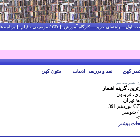
حه اول
راهنمای خرید
کارگاه آموزش
CD / موسیقی / فیلم
برنامه ه
عر کهن
نقد و بررسی ادبیات
متون کهن
:
شعر معاصر
زترین، گزینه اشعار
ی، فریدون
 تهران
/ شومیز
€
ات بیشتر