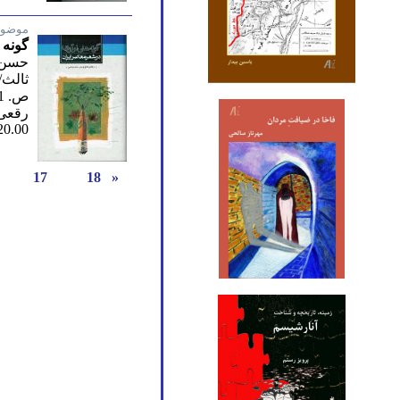
موضوع
گونه 
حسن 
ثالث/
ص. 511/ سوم 1391
رقعی
20.00
17
18
« first