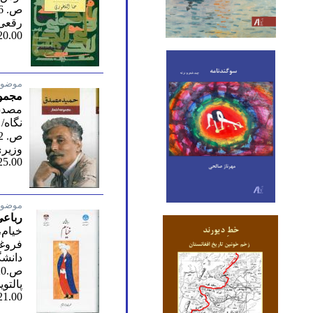
ص. 1116/ ششم 1390
رقعی
20.00
موضوع
مجمو
مصدق
نگاه/ 
ص. 772/ یازدهم 1389
وزیر
25.00
موضوع
رباعی
خیام،
فروغی
دانشگ
ص.220/ 1390
پالتو
21.00