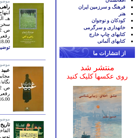
افغانستان
موضوع
راهی 
فرهنگ و سرزمین ایران
ابتها
هنر
هـ. ا
کودکان و نوجوان
سخن/ 
خانه‪داری و سرگرمی
ص. 352/ پنجم 1394
کتاب‪های چاپ خارج
رقعی
کتاب‪های آلمانی
18.00
توضیح
از انتشارات ما
موضوع
منتشر شد
عبید 
روی عکسها کلیک کنید
مجابی
نگاه/ 
ص. 292/ اول 1391
رقعی
16.00
موضوع
تاریخ
الفاخ
توس/ 