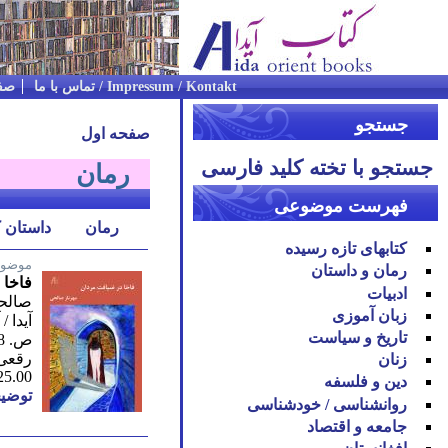
Impressum / Kontakt / تماس با ما
صف
جستجو
صفحه اول
جستجو با تخته کلید فارسی
رمان
فهرست موضوعی
رمان
داستان ک
کتابهای تازه رسیده
موضوع
رمان و داستان
فاخا 
ادبیات
صالحی
زبان آموزی
آیدا /
تاریخ و سیاست
ص. 648 / 2022
رقعی 
زنان
25.00
دین و فلسفه
توضیح
روان‪شناسی / خودشناسی
جامعه و اقتصاد