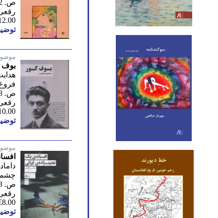
ص. 212/ اول 2004
رقعی
12.00
توضیح
موضوع
بوف 
هدایت
فروغ/
ص. 98/ 2025
رقعی
10.00
توضیح
موضوع
افسان
داما
چشمه/
ص. 203/ اول 1398
رقعی
€8.00
توضیح