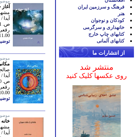
افغانستان
موضوع
آغاز 
فرهنگ و سرزمین ایران
مشهدی
هنر
آیدا /
کودکان و نوجوان
ص. 221/ اول 2010
خانه‪داری و سرگرمی
رقعی
کتاب‪های چاپ خارج
11.00
کتاب‪های آلمانی
توضیح
از انتشارات ما
موضوع
مکانی
منتشر شد
صالحی
روی عکسها کلیک کنید
آیدا /
ص. 160 / 2018
رقعی 
10.00
توضیح
موضوع
خانه 
مشهدی
آیدا /