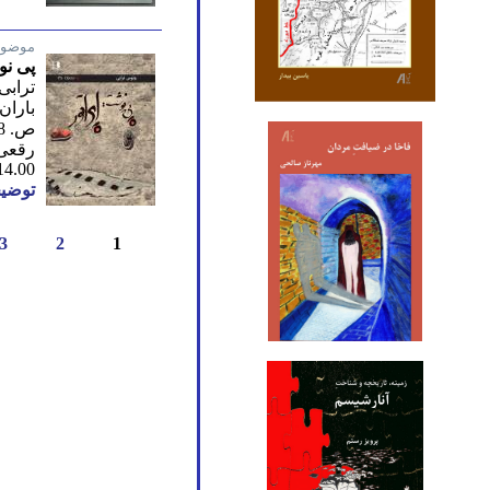
موضوع
پی نو
ترابی
باران
ص. 108/ 2021
رقعی
14.00
توضیح
3
2
1