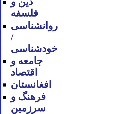
دین و
فلسفه
روان‪شناسی
/
خودشناسی
جامعه و
اقتصاد
افغانستان
فرهنگ و
سرزمین