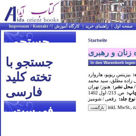
صفحه اول
راهنمای خرید
کارگاه آموزش
جستجو
Startseite
ه زنان و رهبری
جستجو با
تخته کلید
:
بیزینس ریویو، هاروارد
 زاده مطلق، سید محمد
/ محل نشر:
هنوز/ تهران
فارسی
چاپ:
ص. 213/ اول 1402
نوع جلد:
رقعی / شومیز
فهرست
inkl. MwSt., z
موضوعی