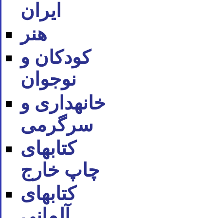
ایران
هنر
کودکان و
نوجوان
خانه‪داری و
سرگرمی
کتاب‪های
چاپ خارج
کتاب‪های
آلمانی