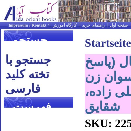
صفحه اول
راهنمای خرید
کارگاه آموزش
جستجو
Startseite
جستجو با
ال (پاسخ
تخته کلید
نسوان زن
فارسی
لی زاده،
شقایق
فهرست
موضوعی
SKU: 22