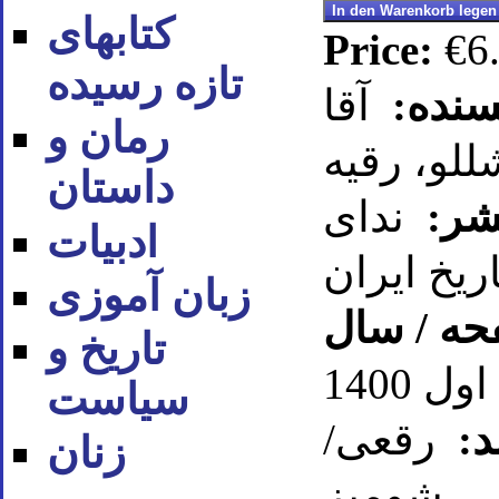
کتابهای
Price:
€6
تازه رسیده
سنده:
آقا
رمان و
شللو، رقیه
داستان
شر:
ندای
ادبیات
اریخ ایران
زبان آموزی
حه / سال
تاریخ و
سیاست
د:
رقعی/
زنان
شومیز