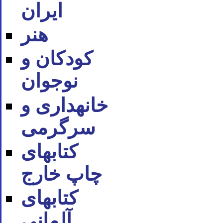
ایران
هنر
کودکان و
نوجوان
خانه‪داری و
سرگرمی
کتاب‪های
چاپ خارج
کتاب‪های
آلمانی