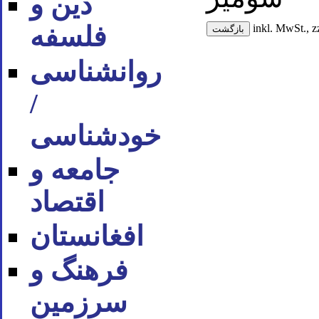
دین و
فلسفه
inkl. MwSt., z
روان‪شناسی
/
خودشناسی
جامعه و
اقتصاد
افغانستان
فرهنگ و
سرزمین