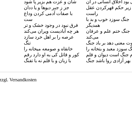
بود اخلاق انسانی در آن
شان و عزت هم بزیر پا شود
زیر حکم قهرکردن عقل
جز ز جبر دیوها و یا ددان
راست
با صفات آدمی کردن وداع
جنگ سوزد خوب و بد با
ست
همدیگر
فرق نبود در وجود خشک و تر
جنگ ختم علم و عرفان
هر چه آبادیست ویران می‌کند
می‌کند
عرصه را بر اهل خرد سازد
ت معنی دهد بر باد جنگ
تنگ
 سوزد معبد و بتخانه را
خانقاه و صومعه میخانه را
 جنگ است دیوان و قلم
کور و قاتل کی به او دارد رقم
بهر آزادی روا باشد جنگ
با زبان و با قلم نه با تفنگ
zzgl. Versandkosten