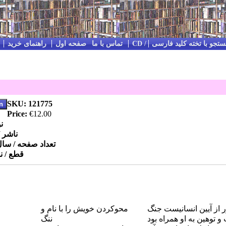
تجو با تخته کلید فارسی
Impressum / Kontakt / تماس با ما
صفحه اول
راهنمای خرید
SKU: 121775
Price:
€12.00
ن
ناشر 
تعداد صفحه / سا
قطع / ن
 از آیین انسانیست جنگ
محوکردن خویش را با نام و
و توهین به او همراه بود
ننگ