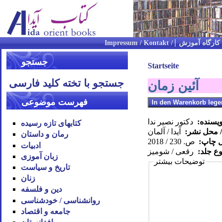
کارگاه آموزش
جستجو
Startseite
جستجو با تخته کلید فارسی
آئین زمان
فهرست موضوعی
ویسنده:
دکتور نصیر ندا
کتابهای تازه رسیده
/ محل نشر:
آیدا / آلمان
رمان و داستان
ل چاپ:
ص. 230 / 2018
ادبیات
وع جلد:
رقعی / شومیز
زبان آموزی
توضیحات بیشتر
تاریخ و سیاست
زنان
دین و فلسفه
روان‪شناسی / خودشناسی
جامعه و اقتصاد