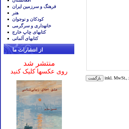
افغانستان
فرهنگ و سرزمین ایران
هنر
کودکان و نوجوان
خانه‪داری و سرگرمی
کتاب‪های چاپ خارج
کتاب‪های آلمانی
از انتشارات ما
منتشر شد
روی عکسها کلیک کنید
inkl. MwSt., 