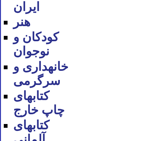
ایران
هنر
کودکان و
نوجوان
خانه‪داری و
سرگرمی
کتاب‪های
چاپ خارج
کتاب‪های
آلمانی