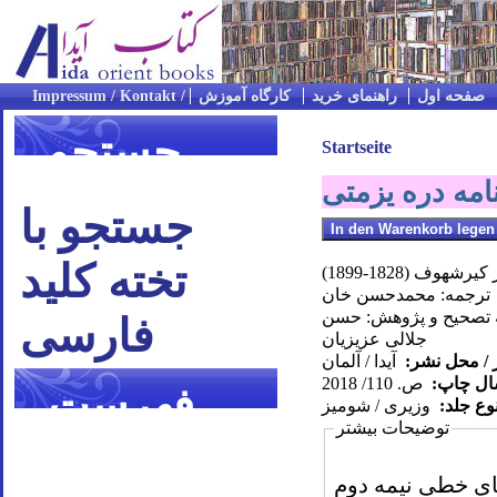
صفحه اول
راهنمای خرید
کارگاه آموزش
جستجو
Startseite
مه دره یزمتی
جستجو با
تخته کلید
رشهوف (1828-1899)
ترجمه: محمدحسن خان
ه تصحيح و پژوهش: حسن
فارسی
جلالى عزيزيان
 / محل نشر:
آیدا / آلمان
سال چاپ:
ص. 110/ 2018
فهرست
وع جلد:
وزیری / شومیز
توضیحات بیشتر
موضوعی
ای خطی نیمه دوم