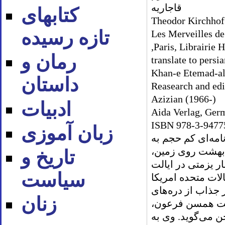
قاجاریه
کتابهای
Theodor Kirchhof
تازه رسیده
Les Merveilles de
,Paris, Librairie 
رمان و
translate to per
Khan-e Etemad-al
داستان
Reasearch and edi
Azizian (1966-)
ادبیات
Aida Verlag, Ger
ISBN 978-3-9477
زبان آموزی
امه‌اى كم حجم به
 بهشت روى زمين،
تاریخ و
ر يزمتى در ايالت
سیاست
الات متحده امريكا
ر جذاب از دره‌هاى
زنان
خت همسن فرعون،
 مى‌گويد. وى به