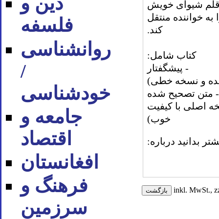
دین و
 قلم شيواى خويش
به خواننده منتقل
فلسفه
كند.
روان‪شناسی
کتاب شامل:
/
- پیشگفتار
نده و نسخه خطی)
خودشناسی
- متن تصحیح شده
ه اصلی با کیفیت
جامعه و
خوب)
اقتصاد
شتر بدانید درباره:
افغانستان
فرهنگ و
inkl. MwSt., z
سرزمین