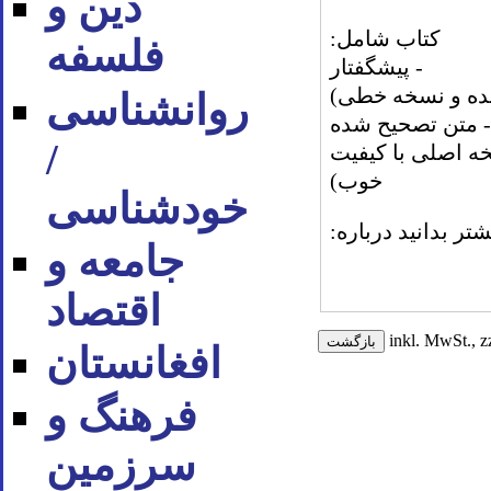
دین و
کتاب شامل:
فلسفه
- پیشگفتار
نده و نسخه خطی)
روان‪شناسی
- متن تصحیح شده
/
ه اصلی با کیفیت
خوب)
خودشناسی
شتر بدانید درباره:
جامعه و
اقتصاد
inkl. MwSt., z
افغانستان
فرهنگ و
سرزمین