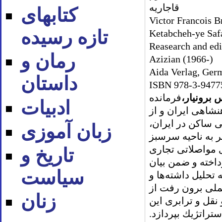
قاجاریه
کتابهای
Victor Francois B
تازه رسیده
Ketabcheh-ye Saf
Reasearch and edi
رمان و
Azizian (1966-)
Aida Verlag, Ger
داستان
ISBN 978-3-9477
 برونيار،
فرمانده
ادبیات
نشاهى ايران و از
 ساكن در ايران،
زبان آموزی
ر به ناحيه سرسبز
ى مواصلاتى تجارى
تاریخ و
اخته و ضمن بيان
سیاست
حليل داشته‌ها و
عملى برون رفت از
زنان
قل و ترابرى اين
تراتژيك بپردازد.