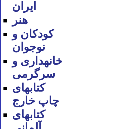
ایران
هنر
کودکان و
نوجوان
خانه‪داری و
سرگرمی
کتاب‪های
چاپ خارج
کتاب‪های
آلمانی