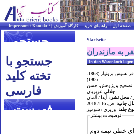
صفحه اول
راهنمای خرید
کارگاه آموزش
جستجو
Startseite
ر به مازندران
جستجو با
تخته کلید
ويكتور فرانسيس برونيار (1868-
1906)
تصحيح و پژوهش: حسن
فارسی
جلالى عزيزيان
 / محل نشر:
آیدا / آلمان
سال چاپ:
ص. 116/ 2018
فهرست
وع جلد:
وزیری / شومیز
توضیحات بیشتر
موضوعی
ای خطی نیمه دوم