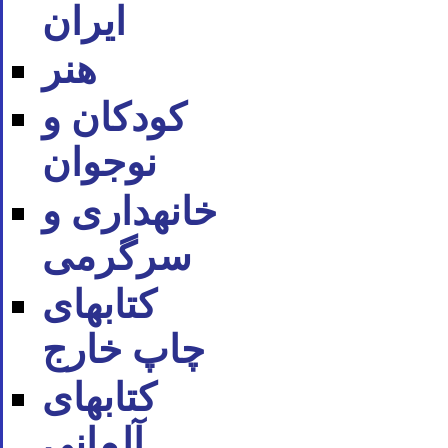
ایران
هنر
کودکان و
نوجوان
خانه‪داری و
سرگرمی
کتاب‪های
چاپ خارج
کتاب‪های
آلمانی