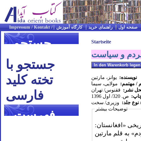
صفحه اول
راهنمای خرید
کارگاه آموزش
جستجو
Startseite
مردم و سیاست
جستجو با
تخته کلید
نویسنده:
یوانز، مارتین
 / مهتمم:
مولایی، سیما
محل نشر:
ققنوس/ تهران
فارسی
چاپ:
ص. 320/ اول 1396
 نوع جلد:
وزیری/ سخت
توضیحات بیشتر
فهرست
ریخی «افغانستان:
موضوعی
» به قلم مارتین