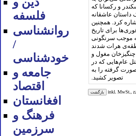
دین و
کندر و رکسانا که
فلسفه
 داستان عاشقانه
شاره کرد. همچنین
روان‪شناسی
ری‌ها برای تاریخ
ه موجب سرنگونی
/
طقه‌ی هرات شدند
چنگیزخان مغول و
خودشناسی
تل عام‌هایی که در
جامعه و
صورت گرفته را به
تصویر کشید.
اقتصاد
inkl. MwSt., z
افغانستان
فرهنگ و
سرزمین