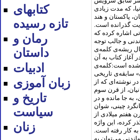
افسر سابق سرویس
کتابهای
یا، که مدت زیادی
ان، پاکستان و هند
تازه رسیده
یت گذرانده است.
تی اشاره کرده که
رمان و
ندنی و جالب توجه
ال ریشه‌ی کلمه‌ی
داستان
ر آغاز کتاب به آن
ادبیات
شده است
:
کلمه‌ی
» سابقه‌ی تاریخی
زبان آموزی
در نوشته‌ای که از
یان، از قرن سوم
تاریخ و
، به جا مانده و در
انگرد چینی، شوان
سیاست
ن هفتم میلادی از
ر کرده، این واژه
زنان
به کار رفته است
.
اندنی می‌توان به