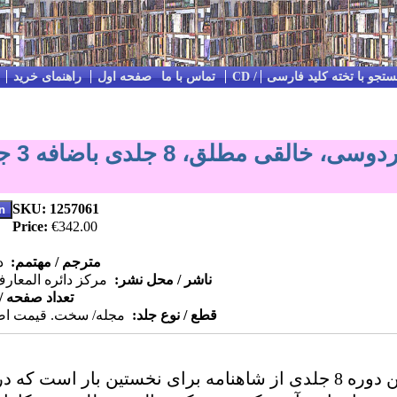
تجو با تخته کلید فارسی
Impressum / Kontakt / تماس با ما
صفحه اول
راهنمای خرید
شاهنامه
SKU: 1257061
Price:
€342.00
مترجم / مهتمم:
دک
ناشر / محل نشر:
مرکز دائره المعارف
تعداد صفحه 
قطع / نوع جلد:
مجله/ سخت. قیمت اصلی 380 یورو. با
این دوره 8 جلدی از شاهنامه برای نخستین بار است که