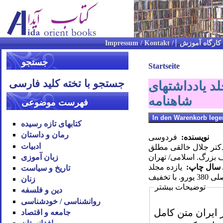
کارگاه آموزش
جستجو
Startseite
جستجو با تخته کلید فارسی
 فردوسی، خالقی مطلق، 8 جلدی باضافه 3 جلد یادداشتهای
شاهنامه
فهرست موضوعی
کتابهای تازه رسیده
رمان و داستان
نویسنده:
فردوسی
ادبیات
تر جلال خالقی مطلق
زبان آموزی
 بزرگ. اسلامی/ تهران
/ سال چاپ:
یازده مجلد
تاریخ و سیاست
 تخفیف
زنان
توضیحات بیشتر
دین و فلسفه
روان‪شناسی / خودشناسی
 در ایران متن کامل
جامعه و اقتصاد