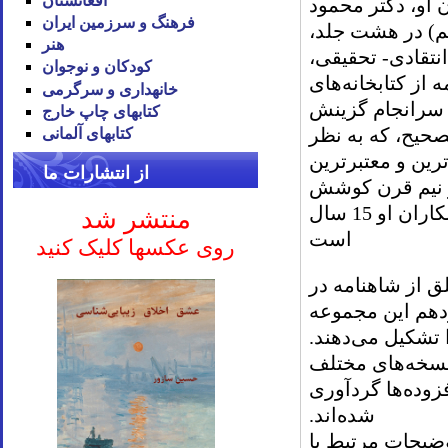
افغانستان
 او، دکتر محمود
فرهنگ و سرزمین ایران
تم) در هشت جلد،
هنر
صحیح انتقادی- تحقیقی،
کودکان و نوجوان
 خطی شاهنامه از کتابخانه‌های
خانه‪داری و سرگرمی
و سرانجام گزینش
کتاب‪های چاپ خارج
تصحیح، که به نظر
کتاب‪های آلمانی
ترین و معتبرترین
از انتشارات ما
ز نیم قرن کوشش
خستگی‌ناپذیر دکتر خالقی مطلق (بیش از 35 سال) و همکاران او 15 سال
منتشر شد
است
روی عکسها کلیک کنید
ق از شاهنامه در
زدهم این مجموعه
 تشکیل می‌دهند.
نسخه‌های مختلف
ود‌ه‌ها گردآوری
شده‌اند.
وضیحات مرتبط با