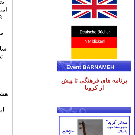
تص
امی
مخ
شاه
تص
Event BARNAMEH
برنامه های فرهنگی تا پیش
س
از کرونا
هشت
ای