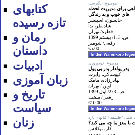
موضوع:
انگیزشی
کتابهای
 راهی برای مدیریت لحظه
های خوب و بد زندگی
تازه رسیده
جانسون، اسپنسر
شادنظر، ندا
قطره/ تهران
رمان و
ص. 113/ بیستم 1399
رقعی/ شومیز
داستان
€5.00
ادبیات
موضوع:
خودپروری
پدر پولدار پدر بی پول
کیوساکی، رابرت
زبان آموزی
بهادرزاده، مامک
آوین / تهران
تاریخ و
ص. 273/ اول 1399
رقعی/ سخت
€10.00
سیاست
لمی / فلسفه / کتابهای تازه
زنان
ت با مغز ما چه می کند؟
کار، نیکلاس
حبیبی، محمود