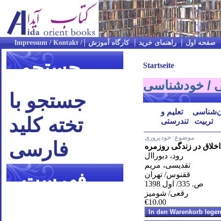
صفحه اول
راهنمای خرید
کارگاه آموزش
جستجو
Startseite
جستجو با
ان‌شناسی
تعلیم و
تخته کلید
تربیت
تندرستی
موضوع:
خودپروری
فارسی
اخلاق در زندگی روزمره
رود، دبوراال
تقدیسی، مریم
فهرست
ققنوس/ تهران
ص. 335/ اول 1398
رقعی/ شومیز
موضوعی
€10.00