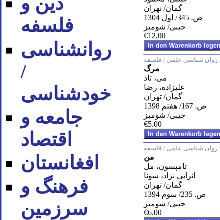
دین و
گمان/ تهران
ص. 345/ اول 1304
فلسفه
جیبی/ شومیز
€12.00
روان‪شناسی
روان شناسی علمی / فلسفه
/
مرگ
می، تاد
علیزاده، رضا
خودشناسی
گمان/ تهران
ص. 167/ هفتم 1398
جامعه و
جیبی/ شومیز
€5.00
اقتصاد
روان شناسی علمی / فلسفه
افغانستان
من
تامپسون، مل
انزابی نژاد، سونا
فرهنگ و
گمان/ تهران
ص. 235/ سوم 1394
سرزمین
جیبی/ شومیز
€6.00