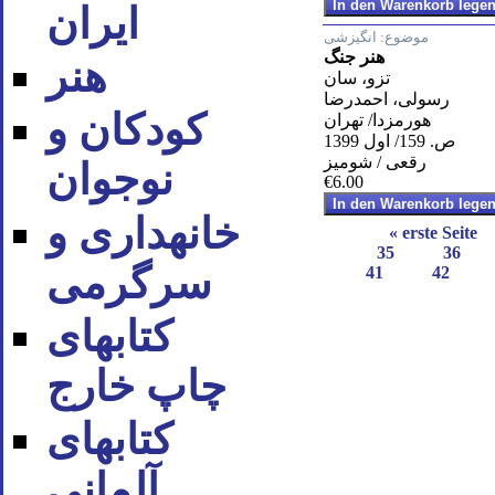
ایران
موضوع:
انگیزشی
هنر جنگ
هنر
تزو، سان
رسولی، احمدرضا
کودکان و
هورمزدا/ تهران
ص. 159/ اول 1399
رقعی / شومیز
نوجوان
€6.00
خانه‪داری و
« erste Seite
35
36
سرگرمی
41
42
کتاب‪های
چاپ خارج
کتاب‪های
آلمانی