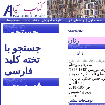
صفحه اول
راهنمای خرید
کارگاه آموزش
جستجو
Startseite
زنان
جستجو با
زنان
تخته کلید
رنامه / کتاب های چاپ خارج
سفرنامه ویتنام
فارسی
وريس (1848-1877)
ضاى نامه نگار تصحيح و
: حسن جلالى عزيزيان
فهرست
آیدا / آلمان
ص. 186/ 2018
وزیری / شومیز
موضوعی
€8.50
توضیحات بیشتر