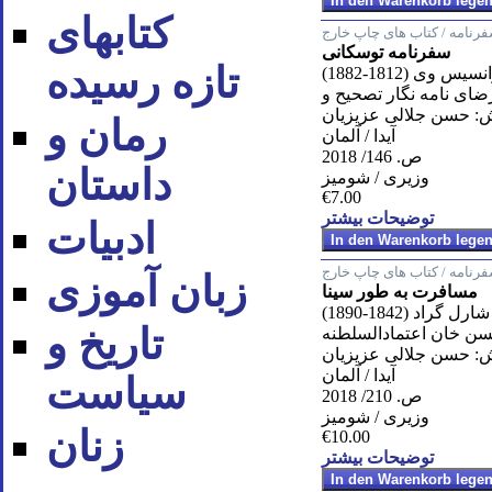
کتابهای
رنامه / کتاب های چاپ خارج
سفرنامه توسکانی
تازه رسیده
سيس وى (1812-1882)
ضاى نامه نگار تصحيح و
: حسن جلالى عزيزيان
رمان و
آیدا / آلمان
ص. 146/ 2018
داستان
وزیری / شومیز
€7.00
توضیحات بیشتر
ادبیات
رنامه / کتاب های چاپ خارج
زبان آموزی
مسافرت به طور سینا
شارل گراد (1842-1890)
تاریخ و
ن خان اعتمادالسلطنه
: حسن جلالى عزيزيان
آیدا / آلمان
سیاست
ص. 210/ 2018
وزیری / شومیز
زنان
€10.00
توضیحات بیشتر