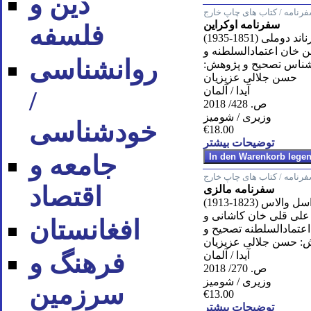
دین و
رنامه / کتاب های چاپ خارج
سفرنامه اوکراین
فلسفه
ند دوملى (1851-1935)
 خان اعتمادالسلطنه و
روان‪شناسی
شناس تصحيح و پژوهش:
حسن جلالى عزيزيان
آیدا / آلمان
/
ص. 428/ 2018
وزیری / شومیز
خودشناسی
€18.00
توضیحات بیشتر
جامعه و
رنامه / کتاب های چاپ خارج
اقتصاد
سفرنامه مالزی
والاس (1823-1913)
على قلى خان كاشانى و
افغانستان
تمادالسلطنه تصحيح و
: حسن جلالى عزيزيان
فرهنگ و
آیدا / آلمان
ص. 270/ 2018
وزیری / شومیز
سرزمین
€13.00
توضیحات بیشتر