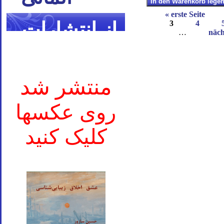
« erste Seite
از انتشارات
3
4
…
näch
ما
منتشر شد
روی عکسها
کلیک کنید