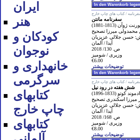
ایران
رنامه / کتاب های چاپ خارج
هنر
سفرنامه مانتن
 ژوآن (1813-1881)
 محمدولى ميرزا تصحيح
کودکان و
: حسن جلالى عزيزيان
آیدا / آلمان
نوجوان
ص. 130/ 2018
وزیری / شومیز
€6.00
خانه‪داری و
توضیحات بیشتر
سرگرمی
رنامه / کتاب های چاپ خارج
شش هفته در رود نیل
کتاب‪های
ادموند كوتو (1833-1896)
 ميرزا اسكندرى تصحيح
: حسن جلالى عزيزيان
چاپ خارج
آیدا / آلمان
ص. 168/ 2018
کتاب‪های
وزیری / شومیز
€8.00
آلمانی
توضیحات بیشتر