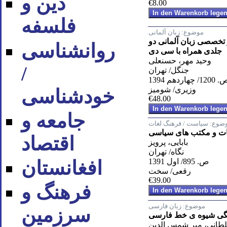
دین و
€8.00
فلسفه
موضوع:
زبان آلمانی
تخصصی زبان آلمانی دو
روان‪شناسی
جلدی همراه با سی دی
وحید مهر، حسنعلی
/
جنگل/ تهران
120/ چهاردهم 1394
وزیری/ شومیز
خودشناسی
€48.00
جامعه و
ضوع:
سیاست / فرهنگ لغات
ت و مکتب های سیاسی
اقتصاد
بابایی، پرویز
نگاه/ تهران
ص. 895/ اول 1391
افغانستان
رقعی/ سخت
€39.00
فرهنگ و
موضوع:
زبان فارسی
سرزمین
نگی شیوه ی خط فارسی
طانی، میر شمس الدین