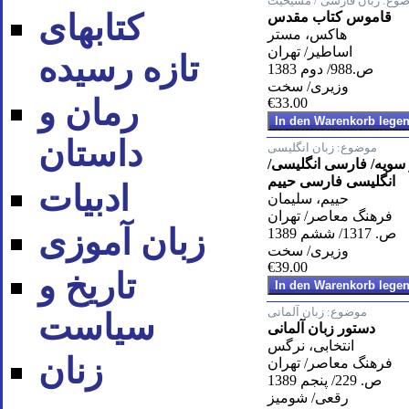
ضوع:
زبان فارسی / مسیحیت
کتابهای
قاموس کتاب مقدس
هاکس، مستر
اساطیر/ تهران
تازه رسیده
ص.988/ دوم 1383
وزیری/ سخت
رمان و
€33.00
داستان
موضوع:
زبان انگلیسی
سویه/ فارسی انگلیسی/
انگلیسی فارسی حییم
ادبیات
حییم، سلیمان
فرهنگ معاصر/ تهران
زبان آموزی
ص. 1317/ ششم 1389
وزیری/ سخت
€39.00
تاریخ و
موضوع:
زبان آلمانی
سیاست
دستور زبان آلمانی
انتخابی، نرگس
زنان
فرهنگ معاصر/ تهران
ص. 229/ پنجم 1389
رقعی/ شومیز