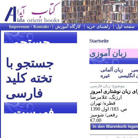
صفحه اول
راهنمای خرید
کارگاه آموزش
جستجو
Startseite
زبان آموزی
جستجو با
سی
زبان آلمانی
تخته کلید
 انگلیسی
غیره
موضوع:
زبان فارسی
فارسی
ای زبان نوشتاری امروز
ارژنگ، غلامرضا
قطره/ تهران
فهرست
ص. 183/ اول 1390
رقعی/ شومیز
€7.00
موضوعی