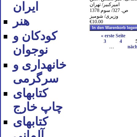
ایران
امیرکبیر/ تهران
ص. 327/ سوم 1378
وزیری/ شومیز
هنر
€10.00
کودکان و
« erste Seite
3
4
نوجوان
…
näch
خانه‪داری و
سرگرمی
کتاب‪های
چاپ خارج
کتاب‪های
آلمانی